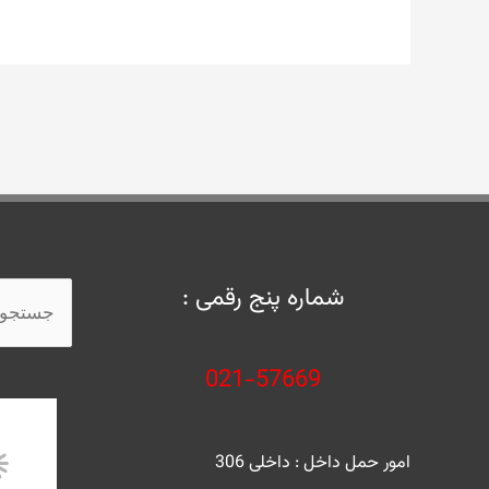
شماره پنج رقمی :
جستجو
برای:
021-57669
امور حمل داخل : داخلی 306