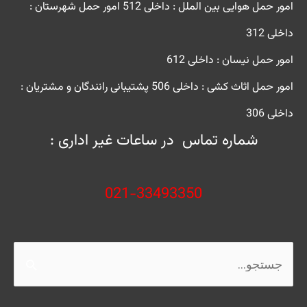
امور حمل هوایی بین الملل : داخلی 512
امور حمل شهرستان :
داخلی 312
امور حمل نیسان : داخلی 612
امور حمل اثاث کشی : داخلی 506
پشتیبانی رانندگان و مشتریان :
داخلی 306
شماره تماس در ساعات غیر اداری :
021-33493350
جستجو
برای: