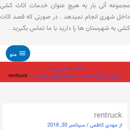
مجموعه آنی بار به هیچ عنوان خدمات اثاث کشی
داخل شهری انجام نمیدهد . در صورتی که قصد اثاث
کشی به شهرستان ها را دارید با ما تماس بگیرید .
منو
رش
منو
ه
خانه
باربری
حتوا
باربری کرمان|حمل بار به کرمان|تهران کرمان
rentruck
rentruck
از
مهدی کاظمی
/
سپتامبر 30, 2018