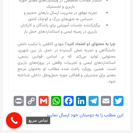
انتشار مقالات تخصصی در وبسایت‌های معتبر حوزه
باربری و لجستیک
تجربه موفق در مدیریت ارسال بارهای حجیم و
حساس به شهرهای بزرگ و کوچک کشور
برگزارکننده جلسات آموزشی برای رانندگان و کارکنان
باربری در زمینه ایمنی و استانداردهای حمل بار
چرا به محتوای او اعتماد کنید؟
مهدی کاظمی با ترکیب دانش
دانشگاهی و تجربه عملی گسترده در حمل بار بین شهری،
محتوایی تولید می‌کند که بر اساس قوانین رسمی،
استانداردهای ایمنی و تجربیات واقعی در پروژه‌های باربری
است. همین رویکرد باعث شده مطالب او به‌عنوان مرجع
معتبر برای مشتریان و فعالان حوزه حمل‌ونقل داخلی شناخته
شود.
P
C
G
W
F
L
T
E
T
r
o
m
h
a
i
e
m
w
این مطلب را به دوستان خود ارسال نمایید
i
p
a
a
c
n
l
a
i
تماس سریع
n
y
i
t
e
k
e
i
t